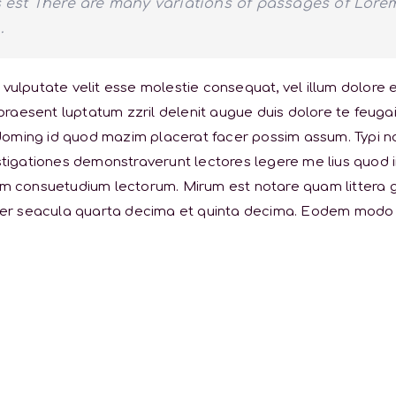
es est There are many variations of passages of Lore
.
 vulputate velit esse molestie consequat, vel illum dolore eu
praesent luptatum zzril delenit augue duis dolore te feugait
 doming id quod mazim placerat facer possim assum. Typi no
vestigationes demonstraverunt lectores legere me lius quod i
em consuetudium lectorum. Mirum est notare quam littera
er seacula quarta decima et quinta decima. Eodem modo typ