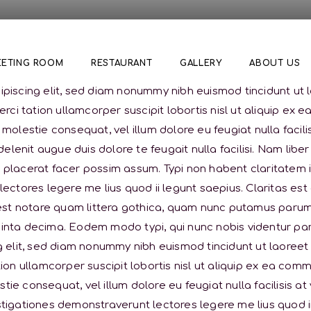
EETING ROOM
RESTAURANT
GALLERY
ABOUT US
piscing elit, sed diam nonummy nibh euismod tincidunt ut 
xerci tation ullamcorper suscipit lobortis nisl ut aliquip 
se molestie consequat, vel illum dolore eu feugiat nulla faci
delenit augue duis dolore te feugait nulla facilisi. Nam lib
lacerat facer possim assum. Typi non habent claritatem insi
ectores legere me lius quod ii legunt saepius. Claritas es
t notare quam littera gothica, quam nunc putamus parum 
nta decima. Eodem modo typi, qui nunc nobis videntur paru
g elit, sed diam nonummy nibh euismod tincidunt ut laoreet
ion ullamcorper suscipit lobortis nisl ut aliquip ex ea co
estie consequat, vel illum dolore eu feugiat nulla facilisis 
vestigationes demonstraverunt lectores legere me lius quod i