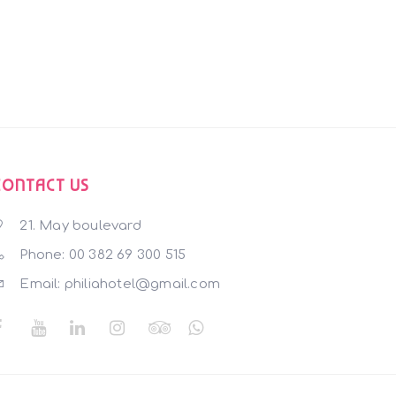
CONTACT US
21. May boulevard
Phone: 00 382 69 300 515
Email: philiahotel@gmail.com