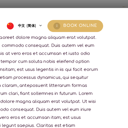
yuantoto
yuantoto
yuantoto
yuantoto
yuantoto
yuantoto
posjp33
posjp33
BOOK ONLINE
中文 (简体)
laoreet dolore magna aliquam erat volutpat.
ex ea commodo consequat. Duis autem vel eum
lisis at vero eros et accumsan et iusto odio
er tempor cum soluta nobis eleifend option
tam; est usus legentis in iis qui facit eorum
t etiam processus dynamicus, qui sequitur
claram, anteposuerit litterarum formas
m clari, fiant sollemnes in futurum. Lorem
 dolore magna aliquam erat volutpat. Ut wisi
mmodo consequat. Duis autem vel eum iriure
at vero eros et accumsan itam; est usus
i legunt saepius. Claritas est etiam