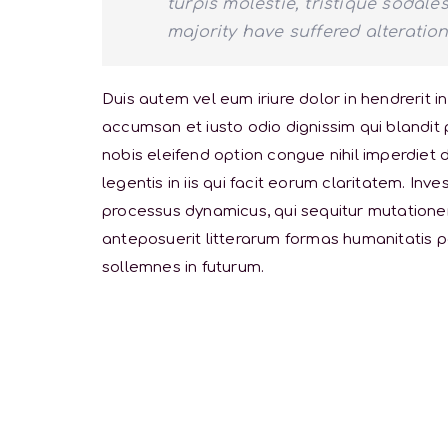
turpis molestie, tristique sodal
majority have suffered alteration
Duis autem vel eum iriure dolor in hendrerit in
accumsan et iusto odio dignissim qui blandit 
nobis eleifend option congue nihil imperdiet
legentis in iis qui facit eorum claritatem. In
processus dynamicus, qui sequitur mutation
anteposuerit litterarum formas humanitatis p
sollemnes in futurum.