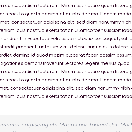
em consuetudium lectorum. Mirum est notare quam littera
er seacula quarta decima et quinta decima. Eodem modo typ
amet, consectetuer adipiscing elit, sed diam nonummy nibh
veniam, quis nostrud exerci tation ullamcorper suscipit lob
hendrerit in vulputate velit esse molestie consequat, vel ill
blandit praesent luptatum zzril delenit augue duis dolore te
perdiet doming id quod mazim placerat facer possim assum. 
vestigationes demonstraverunt lectores legere me lius quod i
em consuetudium lectorum. Mirum est notare quam littera
er seacula quarta decima et quinta decima. Eodem modo typ
amet, consectetuer adipiscing elit, sed diam nonummy nibh
veniam, quis nostrud exerci tation ullamcorper suscipit lob
sectetur adipiscing elit Mauris non laoreet dui, Mo