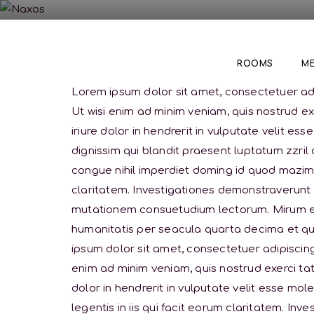
ROOMS
M
Lorem ipsum dolor sit amet, consectetuer adi
Ut wisi enim ad minim veniam, quis nostrud e
iriure dolor in hendrerit in vulputate velit es
dignissim qui blandit praesent luptatum zzril 
congue nihil imperdiet doming id quod mazim p
claritatem. Investigationes demonstraverunt l
mutationem consuetudium lectorum. Mirum es
humanitatis per seacula quarta decima et qui
ipsum dolor sit amet, consectetuer adipiscin
enim ad minim veniam, quis nostrud exerci tat
dolor in hendrerit in vulputate velit esse mol
legentis in iis qui facit eorum claritatem. In