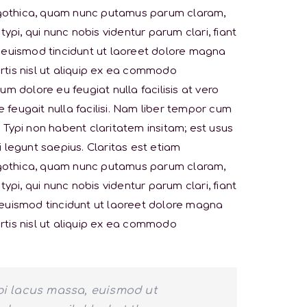
 gothica, quam nunc putamus parum claram,
i, qui nunc nobis videntur parum clari, fiant
 euismod tincidunt ut laoreet dolore magna
ortis nisl ut aliquip ex ea commodo
um dolore eu feugiat nulla facilisis at vero
 feugait nulla facilisi. Nam liber tempor cum
Typi non habent claritatem insitam; est usus
i legunt saepius. Claritas est etiam
 gothica, quam nunc putamus parum claram,
i, qui nunc nobis videntur parum clari, fiant
 euismod tincidunt ut laoreet dolore magna
ortis nisl ut aliquip ex ea commodo
rbi lacus massa, euismod ut