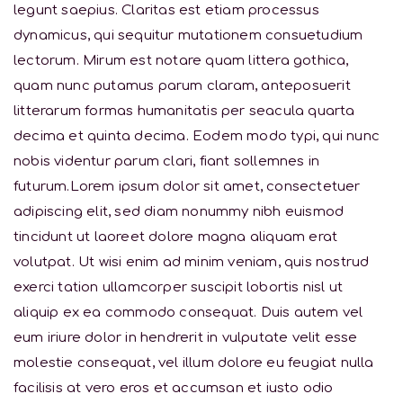
legunt saepius. Claritas est etiam processus
dynamicus, qui sequitur mutationem consuetudium
lectorum. Mirum est notare quam littera gothica,
quam nunc putamus parum claram, anteposuerit
litterarum formas humanitatis per seacula quarta
decima et quinta decima. Eodem modo typi, qui nunc
nobis videntur parum clari, fiant sollemnes in
futurum.Lorem ipsum dolor sit amet, consectetuer
adipiscing elit, sed diam nonummy nibh euismod
tincidunt ut laoreet dolore magna aliquam erat
volutpat. Ut wisi enim ad minim veniam, quis nostrud
exerci tation ullamcorper suscipit lobortis nisl ut
aliquip ex ea commodo consequat. Duis autem vel
eum iriure dolor in hendrerit in vulputate velit esse
molestie consequat, vel illum dolore eu feugiat nulla
facilisis at vero eros et accumsan et iusto odio