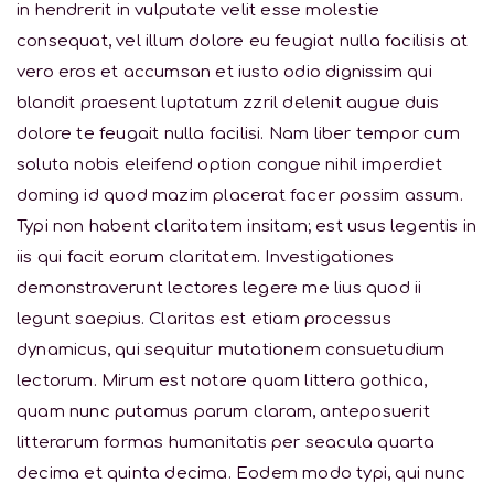
in hendrerit in vulputate velit esse molestie
consequat, vel illum dolore eu feugiat nulla facilisis at
vero eros et accumsan et iusto odio dignissim qui
blandit praesent luptatum zzril delenit augue duis
dolore te feugait nulla facilisi. Nam liber tempor cum
soluta nobis eleifend option congue nihil imperdiet
doming id quod mazim placerat facer possim assum.
Typi non habent claritatem insitam; est usus legentis in
iis qui facit eorum claritatem. Investigationes
demonstraverunt lectores legere me lius quod ii
legunt saepius. Claritas est etiam processus
dynamicus, qui sequitur mutationem consuetudium
lectorum. Mirum est notare quam littera gothica,
quam nunc putamus parum claram, anteposuerit
litterarum formas humanitatis per seacula quarta
decima et quinta decima. Eodem modo typi, qui nunc