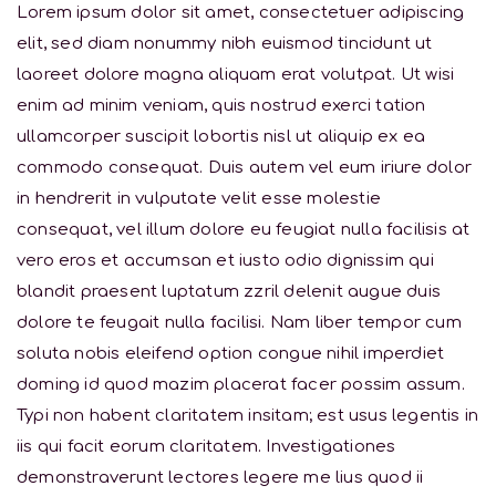
Lorem ipsum dolor sit amet, consectetuer adipiscing
elit, sed diam nonummy nibh euismod tincidunt ut
laoreet dolore magna aliquam erat volutpat. Ut wisi
enim ad minim veniam, quis nostrud exerci tation
ullamcorper suscipit lobortis nisl ut aliquip ex ea
commodo consequat. Duis autem vel eum iriure dolor
in hendrerit in vulputate velit esse molestie
consequat, vel illum dolore eu feugiat nulla facilisis at
vero eros et accumsan et iusto odio dignissim qui
blandit praesent luptatum zzril delenit augue duis
dolore te feugait nulla facilisi. Nam liber tempor cum
soluta nobis eleifend option congue nihil imperdiet
doming id quod mazim placerat facer possim assum.
Typi non habent claritatem insitam; est usus legentis in
iis qui facit eorum claritatem. Investigationes
demonstraverunt lectores legere me lius quod ii