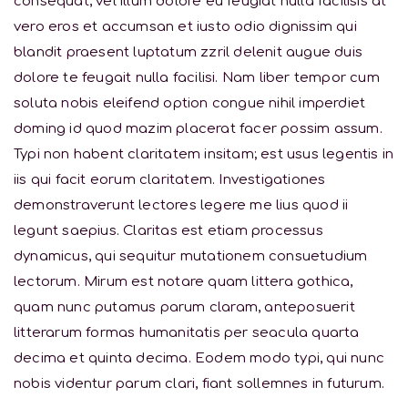
consequat, vel illum dolore eu feugiat nulla facilisis at
vero eros et accumsan et iusto odio dignissim qui
blandit praesent luptatum zzril delenit augue duis
dolore te feugait nulla facilisi. Nam liber tempor cum
soluta nobis eleifend option congue nihil imperdiet
doming id quod mazim placerat facer possim assum.
Typi non habent claritatem insitam; est usus legentis in
iis qui facit eorum claritatem. Investigationes
demonstraverunt lectores legere me lius quod ii
legunt saepius. Claritas est etiam processus
dynamicus, qui sequitur mutationem consuetudium
lectorum. Mirum est notare quam littera gothica,
quam nunc putamus parum claram, anteposuerit
litterarum formas humanitatis per seacula quarta
decima et quinta decima. Eodem modo typi, qui nunc
nobis videntur parum clari, fiant sollemnes in futurum.