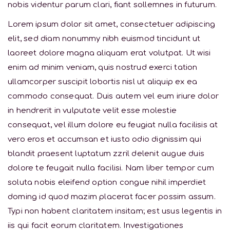
nobis videntur parum clari, fiant sollemnes in futurum.
Lorem ipsum dolor sit amet, consectetuer adipiscing
elit, sed diam nonummy nibh euismod tincidunt ut
laoreet dolore magna aliquam erat volutpat. Ut wisi
enim ad minim veniam, quis nostrud exerci tation
ullamcorper suscipit lobortis nisl ut aliquip ex ea
commodo consequat. Duis autem vel eum iriure dolor
in hendrerit in vulputate velit esse molestie
consequat, vel illum dolore eu feugiat nulla facilisis at
vero eros et accumsan et iusto odio dignissim qui
blandit praesent luptatum zzril delenit augue duis
dolore te feugait nulla facilisi. Nam liber tempor cum
soluta nobis eleifend option congue nihil imperdiet
doming id quod mazim placerat facer possim assum.
Typi non habent claritatem insitam; est usus legentis in
iis qui facit eorum claritatem. Investigationes