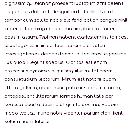
dignissim qui blandit praesent luptatum zzril delenit
augue duis dolore te feugait nulla facilisi. Nam liber
tempor cum soluta nobis eleifend option congue nihil
imperdiet doming id quod mazim placerat facer
possim assum. Typi non habent claritatem insitam; est
usus legentis in iis qui facit eorum claritatem.
Investigationes demonstraverunt lectores legere me
lius quod ii legunt saepius. Claritas est etiam
processus dynamicus, qui sequitur mutationem
consuetudium lectorum. Mirum est notare quam
littera gothica, quam nunc putamus parum claram,
anteposuerit litterarum formas humanitatis per
seacula quarta decima et quinta decima. Eodem
modo typi, qui nunc nobis videntur parum clari, fiant
sollemnes in futurum.