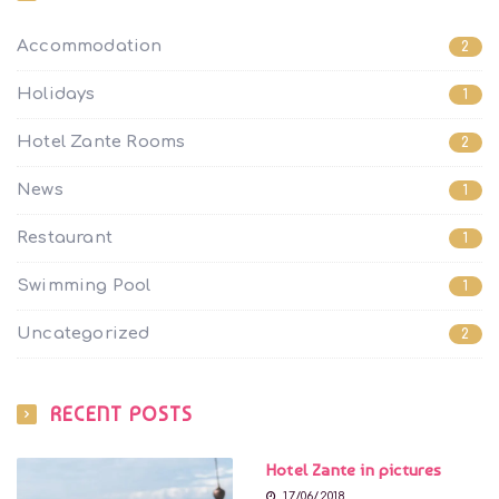
Accommodation
2
Holidays
1
Hotel Zante Rooms
2
News
1
Restaurant
1
Swimming Pool
1
Uncategorized
2
RECENT POSTS
Hotel Zante in pictures
17/06/2018